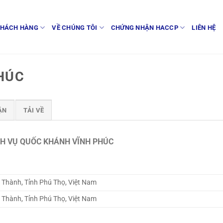
HÁCH HÀNG
VỀ CHÚNG TÔI
CHỨNG NHẬN HACCP
LIÊN HỆ
HÚC
ẬN
TẢI VỀ
CH VỤ QUỐC KHÁNH VĨNH PHÚC
 Thành, Tỉnh Phú Thọ, Việt Nam
 Thành, Tỉnh Phú Thọ, Việt Nam