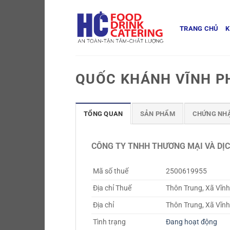
Skip
to
TRANG CHỦ
K
content
QUỐC KHÁNH VĨNH P
TỔNG QUAN
SẢN PHẨM
CHỨNG NH
CÔNG TY TNHH THƯƠNG MẠI VÀ DỊ
Mã số thuế
2500619955
Địa chỉ Thuế
Thôn Trung, Xã Vĩnh
Địa chỉ
Thôn Trung, Xã Vĩnh
Tình trạng
Đang hoạt động